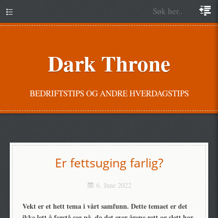
Dark Throne
BEDRIFTSTIPS OG ANDRE HVERDAGSTIPS
Er fettsuging farlig?
6. June 2022
Vekt er et hett tema i vårt samfunn. Dette temaet er det
ikke lett å forstå seg på, da det over årene rett og slett har