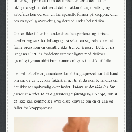
stiller seg spørsmålet om det fortsatt er verdt det – eller
riktigere sagt: er det verdt det for akkurat deg? Fettsuging
anbefales kun dersom en har spesielle former på kroppen, eller
om en sykelig overvektig og dermed under helserisiko.
Om en ikke faller inn under disse kategoriene, og fortsatt
utsetter seg selv for fettsuging, så setter en seg selv under et
farlig press som en egentlig ikke trenger å gjøre. Dette er på
langt nær lurt, da fordelene sammenlignet med risikoen
egentlig i grunn aldri burde sammenlignes i et slikt tilfelle.
Her vil det ofte argumenteres for at kroppspresset har tatt hånd
om en, og en lege kan faktisk si nei til at du skal behandles om
det ikke ses nødvendig over hodet.
Videre er det ikke lov for
personer under 18 år å gjennomgå fettsuging i Norge
, slik at
en ikke kan komme seg over disse kravene om en er ung og
faller for kroppspresset.