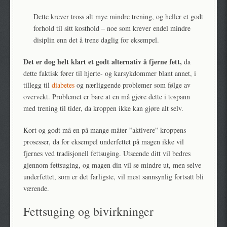
Dette krever tross alt mye mindre trening, og heller et godt
forhold til sitt kosthold – noe som krever endel mindre
disiplin enn det å trene daglig for eksempel.
Det er dog helt klart et godt alternativ å fjerne fett,
da
dette faktisk fører til hjerte- og karsykdommer blant annet, i
tillegg til
diabetes
og nærliggende problemer som følge av
overvekt. Problemet er bare at en må gjøre dette i tospann
med trening til tider, da kroppen ikke kan gjøre alt selv.
Kort og godt må en på mange måter ”aktivere” kroppens
prosesser, da for eksempel underfettet på magen ikke vil
fjernes ved tradisjonell fettsuging. Utseende ditt vil bedres
gjennom fettsuging, og magen din vil se mindre ut, men selve
underfettet, som er det farligste, vil mest sannsynlig fortsatt bli
værende.
Fettsuging og bivirkninger