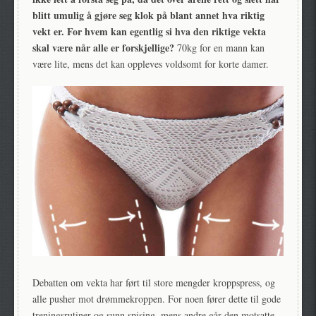
blitt umulig å gjøre seg klok på blant annet hva riktig
vekt er. For hvem kan egentlig si hva den riktige vekta
skal være når alle er forskjellige?
70kg for en mann kan
være lite, mens det kan oppleves voldsomt for korte damer.
Debatten om vekta har ført til store mengder kroppspress, og
alle pusher mot drømmekroppen. For noen fører dette til gode
treningsrutiner og sunn spising, mens andre går den motsatte