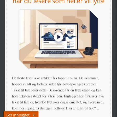
når du lesere som heller vil lytte
De fleste leser ikke artikler fra topp til bunn. De skummer,
hopper rundt og forlater siden før hovedpoenget kommer.
Tekst til tale løser dette. Besøkende får en lytteknapp og kan
høre teksten i stedet for å lese den. Innlegget her forklarer hva
tekst til tale er, hvorfor lyd øker engasjementet, og hvordan du
kommer i gang på din egen nettside.Hva er tekst til tale?…
Les innlegget