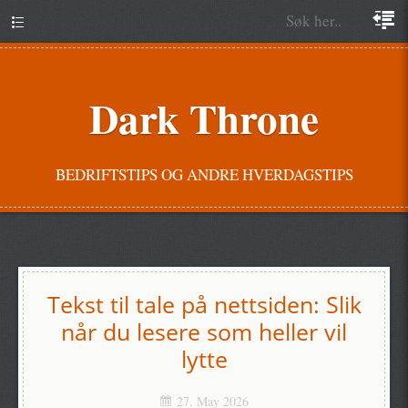
Dark Throne
BEDRIFTSTIPS OG ANDRE HVERDAGSTIPS
Tekst til tale på nettsiden: Slik
når du lesere som heller vil
lytte
27. May 2026