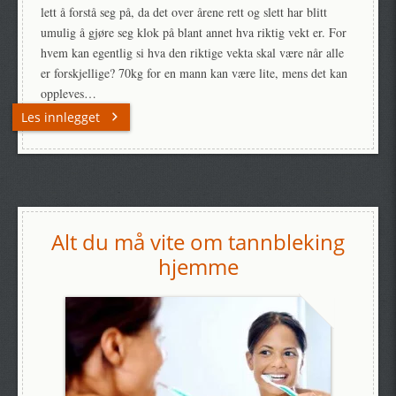
lett å forstå seg på, da det over årene rett og slett har blitt
umulig å gjøre seg klok på blant annet hva riktig vekt er. For
hvem kan egentlig si hva den riktige vekta skal være når alle
er forskjellige? 70kg for en mann kan være lite, mens det kan
oppleves…
Les innlegget
Alt du må vite om tannbleking
hjemme